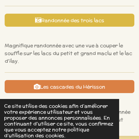
Randonnée des trois lacs
Magnifique randonnée avec une vue à couper le
souffle sur les lacs du petit et grand maclu et le lac
d'ilay.
Les cascades du Hérisson
Ce site utilise des cookies afin d’améliorer
votre expérience utilisateur et vous
Au milieu de la forêt, un petit chemin de randonnée
proposer des annonces personnalisées. En
qui longe les nombreuses cascades. Un lieu tout
continuant d'utiliser ce site, vous confirmez
simplement magique et paisible...
que vous acceptez notre politique
d’utilisation des cookies.