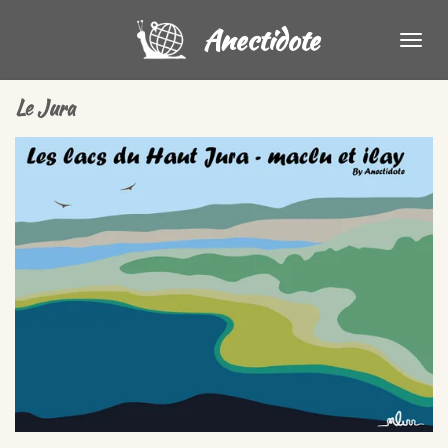
Passer
Anectidote
au
contenu
principal
Le Jura