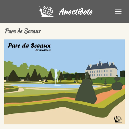
Passer
Anectidote
au
contenu
principal
Parc de Sceaux